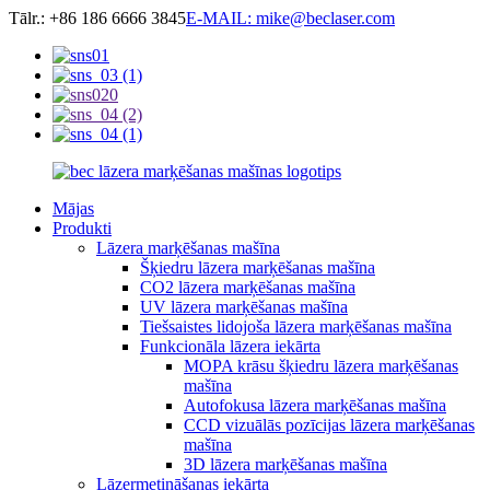
Tālr.: +86 186 6666 3845
E-MAIL: mike@beclaser.com
Mājas
Produkti
Lāzera marķēšanas mašīna
Šķiedru lāzera marķēšanas mašīna
CO2 lāzera marķēšanas mašīna
UV lāzera marķēšanas mašīna
Tiešsaistes lidojoša lāzera marķēšanas mašīna
Funkcionāla lāzera iekārta
MOPA krāsu šķiedru lāzera marķēšanas
mašīna
Autofokusa lāzera marķēšanas mašīna
CCD vizuālās pozīcijas lāzera marķēšanas
mašīna
3D lāzera marķēšanas mašīna
Lāzermetināšanas iekārta