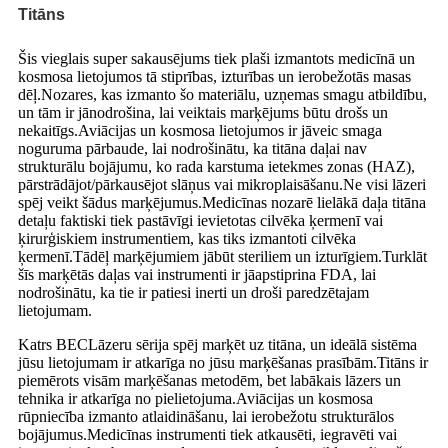
Titāns
Šis vieglais super sakausējums tiek plaši izmantots medicīnā un
kosmosa lietojumos tā stiprības, izturības un ierobežotās masas
dēļ.Nozares, kas izmanto šo materiālu, uzņemas smagu atbildību,
un tām ir jānodrošina, lai veiktais marķējums būtu drošs un
nekaitīgs.Aviācijas un kosmosa lietojumos ir jāveic smaga
noguruma pārbaude, lai nodrošinātu, ka titāna daļai nav
strukturālu bojājumu, ko rada karstuma ietekmes zonas (HAZ),
pārstrādājot/pārkausējot slāņus vai mikroplaisāšanu.Ne visi lāzeri
spēj veikt šādus marķējumus.Medicīnas nozarē lielākā daļa titāna
detaļu faktiski tiek pastāvīgi ievietotas cilvēka ķermenī vai
ķirurģiskiem instrumentiem, kas tiks izmantoti cilvēka
ķermenī.Tādēļ marķējumiem jābūt steriliem un izturīgiem.Turklāt
šīs marķētās daļas vai instrumenti ir jāapstiprina FDA, lai
nodrošinātu, ka tie ir patiesi inerti un droši paredzētajam
lietojumam.
Katrs BEC
Lāzeru sērija spēj marķēt uz titāna, un ideālā sistēma
jūsu lietojumam ir atkarīga no jūsu marķēšanas prasībām.Titāns ir
piemērots visām marķēšanas metodēm, bet labākais lāzers un
tehnika ir atkarīga no pielietojuma.Aviācijas un kosmosa
rūpniecība izmanto atlaidināšanu, lai ierobežotu strukturālos
bojājumus.Medicīnas instrumenti tiek atkausēti, iegravēti vai