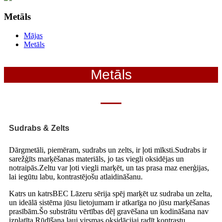
Metāls
Mājas
Metāls
Metāls
Sudrabs & Zelts
Dārgmetāli, piemēram, sudrabs un zelts, ir ļoti mīksti.Sudrabs ir
sarežģīts marķēšanas materiāls, jo tas viegli oksidējas un
notraipās.Zeltu var ļoti viegli marķēt, un tas prasa maz enerģijas,
lai iegūtu labu, kontrastējošu atlaidināšanu.
Katrs un katrs
BEC
Lāzeru sērija spēj marķēt uz sudraba un zelta,
un ideālā sistēma jūsu lietojumam ir atkarīga no jūsu marķēšanas
prasībām.Šo substrātu vērtības dēļ gravēšana un kodināšana nav
izplatīta.Rūdīšana ļauj virsmas oksidācijai radīt kontrastu,