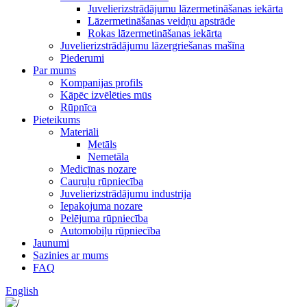
Juvelierizstrādājumu lāzermetināšanas iekārta
Lāzermetināšanas veidņu apstrāde
Rokas lāzermetināšanas iekārta
Juvelierizstrādājumu lāzergriešanas mašīna
Piederumi
Par mums
Kompanijas profils
Kāpēc izvēlēties mūs
Rūpnīca
Pieteikums
Materiāli
Metāls
Nemetāla
Medicīnas nozare
Cauruļu rūpniecība
Juvelierizstrādājumu industrija
Iepakojuma nozare
Pelējuma rūpniecība
Automobiļu rūpniecība
Jaunumi
Sazinies ar mums
FAQ
English