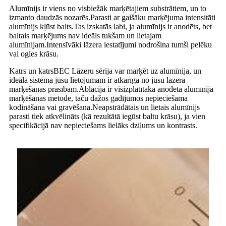
Alumīnijs ir viens no visbiežāk marķētajiem substrātiem, un to
izmanto daudzās nozarēs.Parasti ar gaišāku marķējuma intensitāti
alumīnijs kļūst balts.Tas izskatās labi, ja alumīnijs ir anodēts, bet
baltais marķējums nav ideāls tukšam un lietajam
alumīnijam.Intensīvāki lāzera iestatījumi nodrošina tumši pelēku
vai ogles krāsu.
Katrs un katrs
BEC
Lāzeru sērija var marķēt uz alumīnija, un
ideālā sistēma jūsu lietojumam ir atkarīga no jūsu lāzera
marķēšanas prasībām.Ablācija ir visizplatītākā anodēta alumīnija
marķēšanas metode, taču dažos gadījumos nepieciešama
kodināšana vai gravēšana.Neapstrādātais un lietais alumīnijs
parasti tiek atkvēlināts (kā rezultātā iegūst baltu krāsu), ja vien
specifikācijā nav nepieciešams lielāks dziļums un kontrasts.