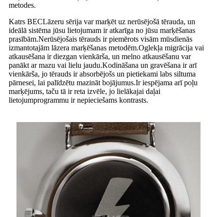
metodes.
Katrs BEC
Lāzeru sērija var marķēt uz nerūsējošā tērauda, ​​un
ideālā sistēma jūsu lietojumam ir atkarīga no jūsu marķēšanas
prasībām.Nerūsējošais tērauds ir piemērots visām mūsdienās
izmantotajām lāzera marķēšanas metodēm.Oglekļa migrācija vai
atkausēšana ir diezgan vienkārša, un melno atkausēšanu var
panākt ar mazu vai lielu jaudu.Kodināšana un gravēšana ir arī
vienkārša, jo tērauds ir absorbējošs un pietiekami labs siltuma
pārnesei, lai palīdzētu mazināt bojājumus.Ir iespējama arī poļu
marķējums, taču tā ir reta izvēle, jo lielākajai daļai
lietojumprogrammu ir nepieciešams kontrasts.