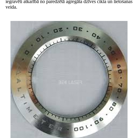
iegravēti atkarībā no paredzētā agregāta dzīves cikla un lietošanas
veida.