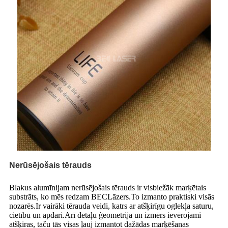
Nerūsējošais tērauds
Blakus alumīnijam nerūsējošais tērauds ir visbiežāk marķētais
substrāts, ko mēs redzam BEC
Lāzers.To izmanto praktiski visās
nozarēs.Ir vairāki tērauda veidi, katrs ar atšķirīgu oglekļa saturu,
cietību un apdari.Arī detaļu ģeometrija un izmērs ievērojami
atšķiras, taču tās visas ļauj izmantot dažādas marķēšanas