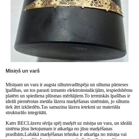
Misiņš un varš
Misiņam un vara ir augsta siltumvadītspēja un siltuma pārneses
īpašības, un tos parasti izmanto elektroinstalācijām, iespiedshēmu
platēm un spiediena plūsmas mērītājiem.To termiskās īpašības ir
ideāli piemērotas metāla lāzera marķēšanas sistēmām, jo ​​siltums
tiek ātri izkliedēts.Tas samazina lāzera ietekmi uz materiāla
strukturālo integritāti.
Katrs BEC
Lāzeru sērija spēj marķēt uz misiņa un vara, un ideālā
sistēma jūsu lietojumam ir atkarīga no jūsu marķēšanas
prasībām.Labākā marķēšanas tehnika ir atkarīga no misiņa vai