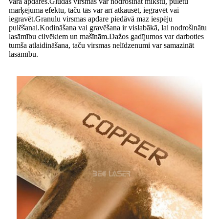
vara apdares.Gludas virsmas var nodrošināt mīkstu, pulētu
marķējuma efektu, taču tās var arī atkausēt, iegravēt vai
iegravēt.Granulu virsmas apdare piedāvā maz iespēju
pulēšanai.Kodināšana vai gravēšana ir vislabākā, lai nodrošinātu
lasāmību cilvēkiem un mašīnām.Dažos gadījumos var darboties
tumša atlaidināšana, taču virsmas nelīdzenumi var samazināt
lasāmību.